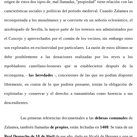
origen de estos dos tipos de, mal llamadas, "propiedad" tiene relación con las
características sociales y políticas del periodo medieval. Cuando Zalamea es
reconquistada a los musulmanes y se convierte en un señorío eclesiástico, el
arzobispado de Sevilla, la mayor parte de los terrenos son administrados por
el Concejo y aprovechados por el común de los vecinos, sin embargo otros
son explotados en exclusividad por particulares. La razón de estos últimos se
debe posiblemente a las donaciones realizadas por los reyes a los
repobladores castellano-leoneses que se establecieron después de la
reconquista, -
las heredades
-, concesiones de las que no podían disponer
libremente, en contra de lo que pudiera pensarse; tenían la obligación de
explotarlas y conservar y el derecho a transmitirlas como herencia a sus
descendientes.
Las primeras referencias documentales a las
dehesas comunales
de
Zalamea, también llamadas
de propios
, están fechadas en
1408
. Se trata de un
Real Despacho de 10 de Abril
de ese año, dado en Alcalá de Henares y que se