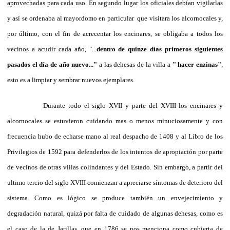
aprovechadas para cada uso. En segundo lugar los oficiales debían vigilarlas
y así se ordenaba al mayordomo en particular que visitara los alcornocales y,
por último, con el fin de acrecentar los encinares, se obligaba a todos los
vecinos a acudir cada año, "...
dentro de quinze días primeros siguientes
pasados el día de año nuevo..."
a las dehesas de la villa a
" hacer enzinas"
,
esto es a limpiar y sembrar nuevos ejemplares.
Durante todo el siglo XVII y parte del XVIII los encinares y
alcornocales se estuvieron cuidando mas o menos minuciosamente y con
frecuencia hubo de echarse mano al real despacho de 1408 y al Libro de los
Privilegios de 1592 para defenderlos de los intentos de apropiación por parte
de vecinos de otras villas colindantes y del Estado. Sin embargo, a partir del
ultimo tercio del siglo XVIII comienzan a apreciarse síntomas de deterioro del
sistema. Como es lógico se produce también un envejecimiento y
degradación natural, quizá por falta de cuidado de algunas dehesas, como es
el caso de la de Jarillas, que en 1786 se nos menciona como cubierta de