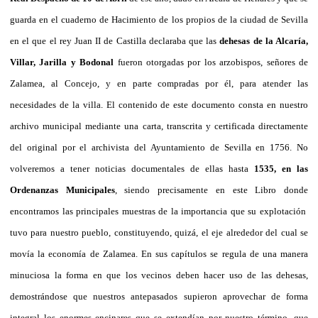
guarda en el cuaderno de Hacimiento de los propios de la ciudad de Sevilla
en el que el rey Juan II de Castilla declaraba que las
dehesas de la Alcaría,
Villar, Jarilla y Bodonal
fueron otorgadas por los arzobispos, señores de
Zalamea, al Concejo, y en parte compradas por él, para atender las
necesidades de la villa. El contenido de este documento consta en nuestro
archivo municipal mediante una carta, transcrita y certificada directamente
del original por el archivista del Ayuntamiento de Sevilla en 1756. No
volveremos a tener noticias documentales de ellas hasta
1535, en las
Ordenanzas Municipales
, siendo precisamente en este Libro donde
encontramos las principales muestras de la importancia que su explotación
tuvo para nuestro pueblo, constituyendo, quizá, el eje alrededor del cual se
movía la economía de Zalamea. En sus capítulos se regula de una manera
minuciosa la forma en que los vecinos deben hacer uso de las dehesas,
demostrándose que nuestros antepasados supieron aprovechar de forma
integral los enormes encinares que se extendían por nuestro término, que