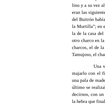
lino y a su vez 
eran las siguient
del Buitrón habí
la Murtilla”; en 
la de la casa de
otro charco en la
charcos, el de l
Tamujoso, el char
Una vez enriad
majarlo con el f
una pala de made
último se realiz
decirnos, con un 
la hebra que fina