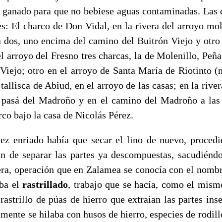
al ganado para que no bebiese aguas contaminadas. Las 
es: El charco de Don Vidal, en la rivera del arroyo mol
a dos, uno encima del camino del Buitrón Viejo y otr
el arroyo del Fresno tres charcas, la de Molenillo, Peñ
l Viejo; otro en el arroyo de Santa María de Riotinto (
 tallisca de Abiud, en el arroyo de las casas; en la rive
a pasá del Madroño y en el camino del Madroño a las 
co bajo la casa de Nicolás Pérez.
o había que secar el lino de nuevo, procedié
in de separar las partes ya descompuestas, sacudién
ra, operación que en Zalamea se conocía con el nomb
aba el
rastrillado
, trabajo que se hacía, como el mis
rastrillo de púas de hierro que extraían las partes in
lmente se hilaba con husos de hierro, especies de rodill