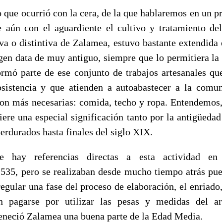
o que ocurrió con la cera, de la que hablaremos en un p
 aún con el aguardiente el cultivo y tratamiento de
iva o distintiva de Zalamea, estuvo bastante extendida 
gen data de muy antiguo, siempre que lo permitiera la 
formó parte de ese conjunto de trabajos artesanales q
sistencia y que atienden a autoabastecer a la comun
son más necesarias: comida, techo y ropa. Entendemos,
ere una especial significación tanto por la antigüedad 
erdurados hasta finales del siglo XIX.
e hay referencias directas a esta actividad en
535, pero se realizaban desde mucho tiempo atrás pue
regular una fase del proceso de elaboración, el enriado
n pagarse por utilizar las pesas y medidas del ar
eneció Zalamea una buena parte de la Edad Media.