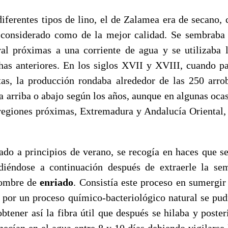
es tipos de lino, el de Zalamea era de secano, ci
 considerado como de la mejor calidad. Se sembraba
ral próximas a una corriente de agua y se utilizaba 
has anteriores. En los siglos XVII y XVIII, cuando p
tas, la producción rondaba alrededor de las 250 arr
a arriba o abajo según los años, aunque en algunas oca
regiones próximas, Extremadura y Andalucía Oriental, p
ado a principios de verano, se recogía en haces que se
ediéndose a continuación después de extraerle la se
nombre de
enriado
. Consistía este proceso en sumergir
 por un proceso químico-bacteriológico natural se pudr
obtener así la fibra útil que después se hilaba y poster
ecían en el agua entre 8 y 10 días debiendo vigilarse 