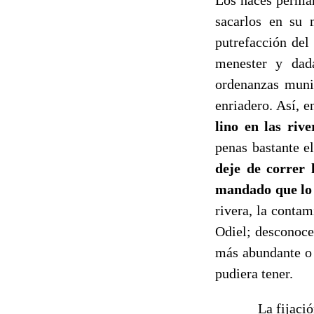
sacarlos en su 
putrefacción del
menester y dada
ordenanzas muni
enriadero. Así, e
lino en las riv
penas bastante e
deje de correr 
mandado que l
rivera, la contam
Odiel; desconoce
más abundante o 
pudiera tener.
La fijación por 