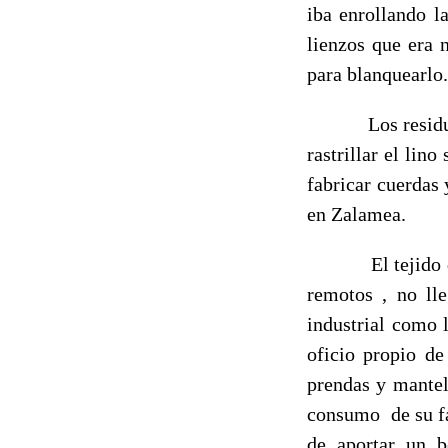
iba enrollando l
lienzos que era 
para blanquearlo.
Los residuos o 
rastrillar el lin
fabricar cuerdas 
en Zalamea.
El tejido del l
remotos , no ll
industrial como 
oficio propio de
prendas y mantel
consumo de su fa
de aportar un b