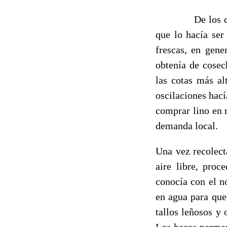
De los diferent
que lo hacía ser
frescas, en gene
obtenía de cosec
las cotas más al
oscilaciones hací
comprar lino en 
demanda local.
Una vez recolect
aire libre, proc
conocía con el 
en agua para que
tallos leñosos y 
Los haces perman