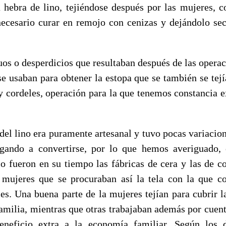
a hebra de lino, tejiéndose después por las mujeres, c
necesario curar en remojo con cenizas y dejándolo sec
desperdicios que resultaban después de las operaci
o se usaban para obtener la estopa que se también se tejí
y cordeles, operación para la que tenemos constancia e
ino era puramente artesanal y tuvo pocas variacion
egando a convertirse, por lo que hemos averiguado, 
lo fueron en su tiempo las fábricas de cera y las de c
 mujeres que se procuraban así la tela con la que c
es. Una buena parte de la mujeres tejían para cubrir l
milia, mientras que otras trabajaban además por cuenta
eneficio extra a la economía familiar. Según los