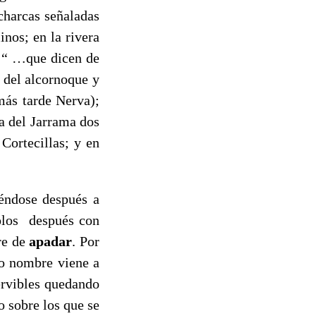
charcas señaladas
inos; en la rivera
o “ …que dicen de
a del alcornoque y
más tarde Nerva);
ra del Jarrama dos
Cortecillas; y en
ndose después a
dolos después con
re de
apadar
. Por
mo nombre viene a
servibles quedando
o sobre los que se