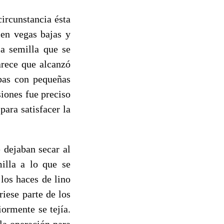
rcunstancia ésta
 en vegas bajas y
la semilla que se
arece que alcanzó
obas con pequeñas
siones fue preciso
ara satisfacer la
 dejaban secar al
milla a lo que se
 los haces de lino
iese parte de los
iormente se tejía.
la operación para