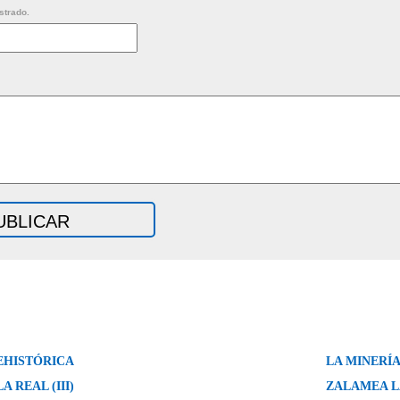
strado.
EHISTÓRICA
LA MINERÍ
 REAL (III)
ZALAMEA LA