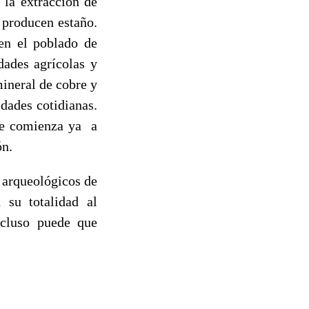
 la extracción de
 producen estaño.
 en el poblado de
dades agrícolas y
mineral de cobre y
idades cotidianas.
que comienza ya a
ón.
 arqueológicos de
 su totalidad al
ncluso puede que