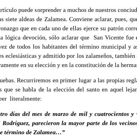
 artículo puede sorprender a muchos de nuestros conciu
las siete aldeas de Zalamea. Conviene aclarar, pues, q
tronazgo que en cada uno de ellas ejerce su patrón corr
na lógica devoción, sólo aclarar que San Vicente fue 
vez de todos los habitantes del término municipal y a
es eclesiásticas y admitido por los zalameños, también 
vamente en su elección y en la constitución de la herm
uebas. Recurriremos en primer lugar a las propias regla
 que se habla de la elección del santo en aquel lej
er literalmente:
ro días del mes de marzo de mil y cuatrocientos y 
 Rodríguez, parecieron la mayor parte de los vecin
este término de Zalamea…”