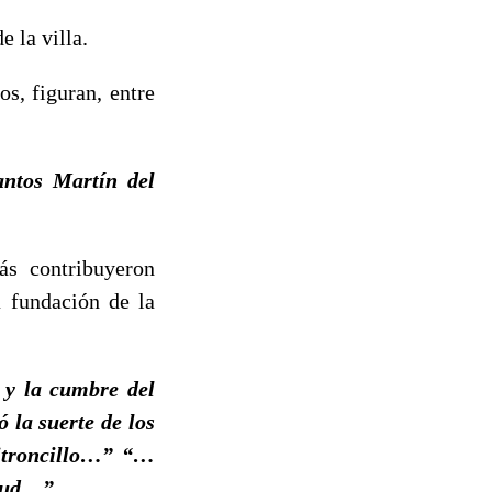
 la villa.
s, figuran, entre
ntos Martín del
más contribuyeron
a fundación de la
 y la cumbre del
la suerte de los
uitroncillo…” “…
biud…”