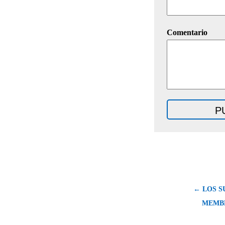
Comentario
← LOS S
MEMB