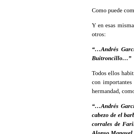
Como puede compro
Y en esas mismas
otros:
“…Andrés Garcí
Buitroncillo…”
Todos ellos habi
con importantes 
hermandad, como
“…Andrés García
cabezo de el ba
corrales de Far
Alonso Manovel 