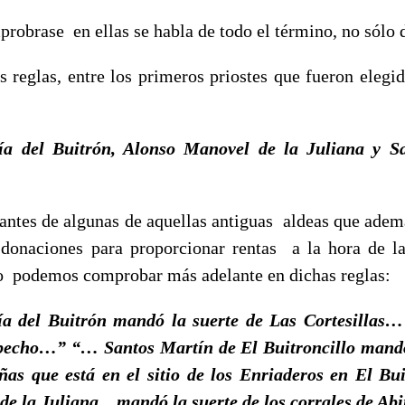
brase en ellas se habla de todo el término, no sólo de
 reglas, entre los primeros priostes que fueron elegido
a del Buitrón, Alonso Manovel de la Juliana y Sa
tantes de algunas de aquellas antiguas aldeas que ade
donaciones para proporcionar rentas a la hora de l
 podemos comprobar más adelante en dichas reglas:
 del Buitrón mandó la suerte de Las Cortesillas…
rbecho…” “… Santos Martín de El Buitroncillo mandó 
iñas que está en el sitio de los Enriaderos en El B
de la Juliana…mandó la suerte de los corrales de A