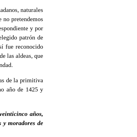
dadanos, naturales
ue no pretendemos
espondiente y por
elegido patrón de
sí fue reconocido
de las aldeas, que
andad.
s de la primitiva
ano año de 1425 y
veinticinco años,
os y moradores de